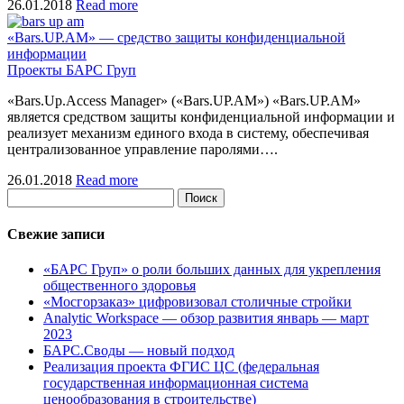
26.01.2018
Read more
«Bars.UP.AM» — средство защиты конфиденциальной
информации
Проекты БАРС Груп
«Bars.Up.Access Manager» («Bars.UP.AM») «Bars.UP.AM»
является средством защиты конфиденциальной информации и
реализует механизм единого входа в систему, обеспечивая
централизованное управление паролями….
26.01.2018
Read more
Поиск
Свежие записи
«БАРС Груп» о роли больших данных для укрепления
общественного здоровья
«Мосгорзаказ» цифровизовал столичные стройки
Analytic Workspace — обзор развития январь — март
2023
БАРС.Своды — новый подход
Реализация проекта ФГИС ЦС (федеральная
государственная информационная система
ценообразования в строительстве)