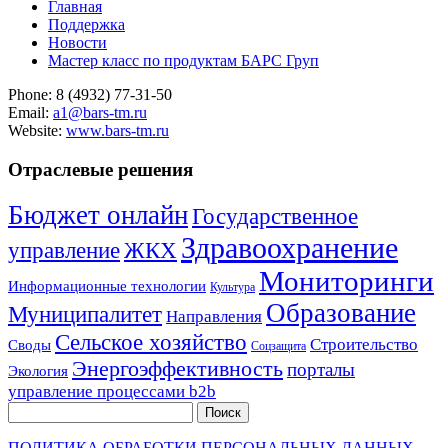
Главная
Поддержка
Новости
Мастер класс по продуктам БАРС Груп
Phone: 8 (4932) 77-31-50
Email:
a1@bars-tm.ru
Website:
www.bars-tm.ru
Отраслевые решения
Бюджет онлайн
Государственное
Здравоохранение
управление
ЖКХ
Мониторинги
Информационные технологии
Культура
Образование
Муниципалитет
Направления
Сельское хозяйство
Строительство
Своды
Соцзащита
Энергоэффективность
порталы
Экология
управление процессами b2b
Поиск
ПОЛИТИКА ОБРАБОТКИ ПЕРСОНАЛЬНЫХ ДАННЫХ