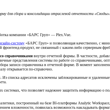
 для сбора и консолидации отраслевой отчетности «Своды». В
аботка компании «БАРС Груп» — Plex.Vue.
изайн-систему
«БАРС Груп» и позволяющая качественно, с мини
й фронтенд-продукт, не связанный с каким-либо серверным фре
 со справочниками
внутри отчетной формы. В частности, добав
бличные представления системы по работе со справочниками, оп
бора записи справочника в отчетной форме. В момент заполнени
алу открывается по-справочно.
ы
. Из списка адресатов исключены заблокированные и удаленные
ета.
 системах, что позволяет надежнее защитить информацию о пол
литики, построенный на базе BI-платформы Analytic Workspace
ажением вложенности, появилась возможность накладывать форм