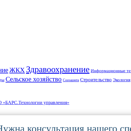
Здравоохранение
ние
ЖКХ
Информационные те
Сельское хозяйство
Строительство
ды
Экология
Соцзащита
РС.Технологии управления»
 Нужна консультация нашего сп