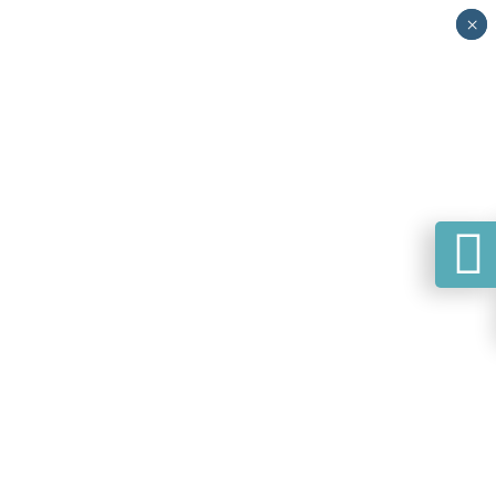
×
×
🕻