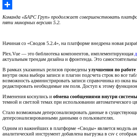
Email
Отправить
Команда «БАРС Груп» продолжает совершенствовать платформу
пяти минорных версиях 5.2.
Начиная со «Сводов 5.2.4», на платформе внедрена новая разр
Plex.Vue — это библиотека компонентов, имплементирующая
д
актуальным трендам дизайна и фронтенда. Это самостоятельны
В рамках указанных релизов проведены
улучшения по работе
внутри окна выбора записи и плагин подсчета строк во все та
возможность администрировать записи справочника из окна вы
редактировать необходимые им поля. Доступ к этому функцион
Изменения коснулись и
обмена сообщениями внутри систем
темной и светлой темах при использовании автоматического цв
Стало возможным деперсонализировать данные в существующих
деперсонализированными данными о пользователях.
Одним из важнейших в платформе «Своды» является модуль ана
аналитический инструмент добавлена выгрузка в csv с отобр