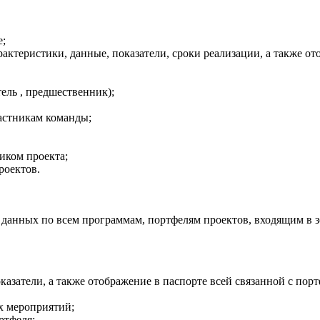
е;
ктеристики, данные, показатели, сроки реализации, а также ото
ель , предшественник);
астникам команды;
иком проекта;
роектов.
 данных по всем программам, портфелям проектов, входящим в з
оказатели, а также отображение в паспорте всей связанной с п
х мероприятий;
ртфеля;