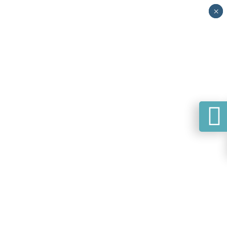
×
×
🕻