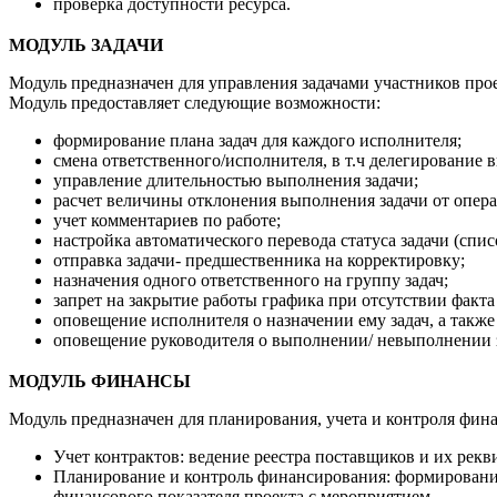
проверка доступности ресурса.
МОДУЛЬ ЗАДАЧИ
Модуль предназначен для управления задачами участников прое
Модуль предоставляет следующие возможности:
формирование плана задач для каждого исполнителя;
смена ответственного/исполнителя, в т.ч делегирование 
управление длительностью выполнения задачи;
расчет величины отклонения выполнения задачи от опер
учет комментариев по работе;
настройка автоматического перевода статуса задачи (спи
отправка задачи- предшественника на корректировку;
назначения одного ответственного на группу задач;
запрет на закрытие работы графика при отсутствии факт
оповещение исполнителя о назначении ему задач, а такж
оповещение руководителя о выполнении/ невыполнении з
МОДУЛЬ ФИНАНСЫ
Модуль предназначен для планирования, учета и контроля фин
Учет контрактов: ведение реестра поставщиков и их рекви
Планирование и контроль финансирования: формирование
финансового показателя проекта с мероприятием.